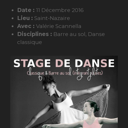
Date :
11 Décembre 2016
Lieu :
Saint-Nazaire
Avec :
Valérie Scannella
Disciplines :
Barre au sol, Danse
classique