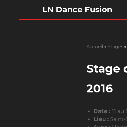
LN Dance Fusion
Accueil
»
Stages
Stage d
2016
Date :
11 au 
Lieu :
Saint-