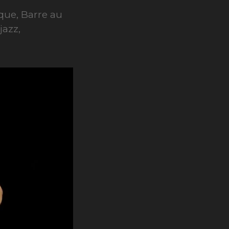
que, Barre au
jazz,