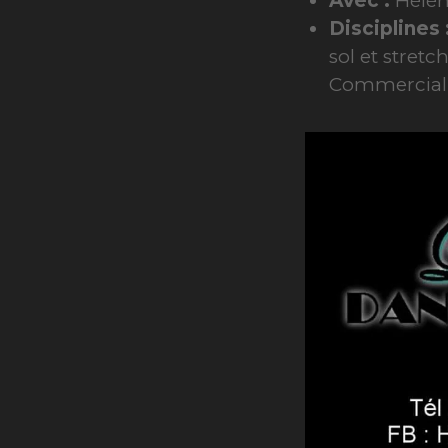
Avec :
Hélèn
Disciplines 
sol et stretc
Commercial 